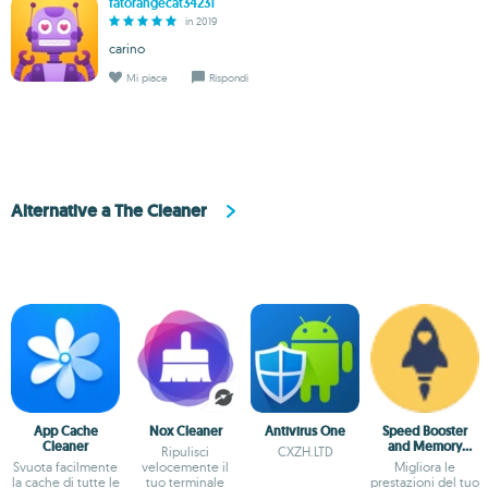
fatorangecat34231
in 2019
carino
Mi piace
Rispondi
Alternative a The Cleaner
App Cache
Nox Cleaner
Antivirus One
Speed Booster
Cleaner
and Memory
Ripulisci
CXZH.LTD
Cleaner
Svuota facilmente
velocemente il
Migliora le
la cache di tutte le
tuo terminale
prestazioni del tuo