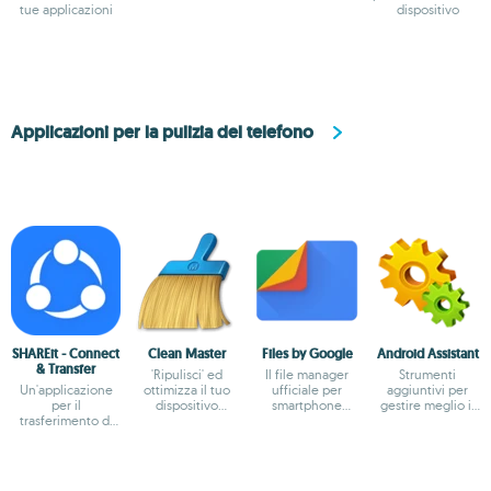
tue applicazioni
dispositivo
Applicazioni per la pulizia del telefono
SHAREit - Connect
Clean Master
Files by Google
Android Assistant
& Transfer
'Ripulisci' ed
Il file manager
Strumenti
Un'applicazione
ottimizza il tuo
ufficiale per
aggiuntivi per
per il
dispositivo
smartphone
gestire meglio il
trasferimento di
Android
progettato da
tuo dispositivo
file veloce e
Google
conveniente