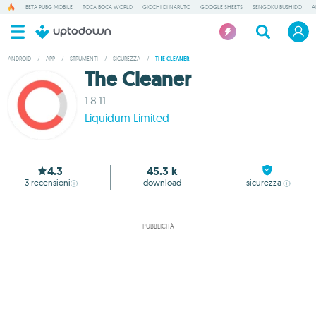
BETA PUBG MOBILE
TOCA BOCA WORLD
GIOCHI DI NARUTO
GOOGLE SHEETS
SENGOKU BUSHIDO
A
ANDROID
/
APP
/
STRUMENTI
/
SICUREZZA
/
THE CLEANER
The Cleaner
1.8.11
Liquidum Limited
4.3
45.3 k
3
recensioni
download
sicurezza
PUBBLICITÀ