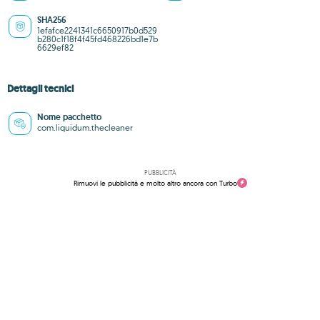
SHA256
1efafce2241341c6650917b0d529
b280c1f18f4f45fd468226bd1e7b
6629ef82
Dettagli tecnici
Nome pacchetto
com.liquidum.thecleaner
PUBBLICITÀ
Rimuovi le pubblicità e molto altro ancora con Turbo