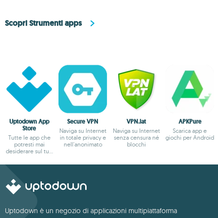
Scopri Strumenti apps
Uptodown App
Secure VPN
VPN.lat
APKPure
Store
Naviga su Internet
Naviga su Internet
Scarica app e
Tutte le app che
in totale privacy e
senza censura né
giochi per Android
potresti mai
nell'anonimato
blocchi
desiderare sul tuo
Android
Uptodown è un negozio di applicazioni multipiattaforma